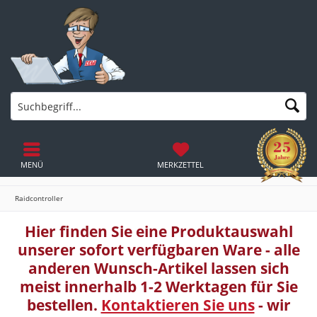
MENÜ
MERKZETTEL
Raidcontroller
Hier finden Sie eine Produktauswahl
unserer sofort verfügbaren Ware - alle
anderen Wunsch-Artikel lassen sich
meist innerhalb 1-2 Werktagen für Sie
bestellen.
Kontaktieren Sie uns
- wir