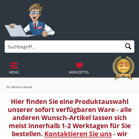
MENÜ
MERKZETTEL
Ihr Wunsch-Gerät
Hier finden Sie eine Produktauswahl
unserer sofort verfügbaren Ware - alle
anderen Wunsch-Artikel lassen sich
meist innerhalb 1-2 Werktagen für Sie
bestellen.
Kontaktieren Sie uns
- wir