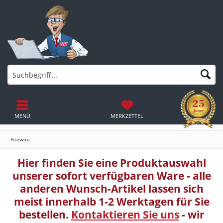
MENÜ
MERKZETTEL
Firewire
Hier finden Sie eine Produktauswahl
unserer sofort verfügbaren Ware - alle
anderen Wunsch-Artikel lassen sich
meist innerhalb 1-2 Werktagen für Sie
bestellen.
Kontaktieren Sie uns
- wir