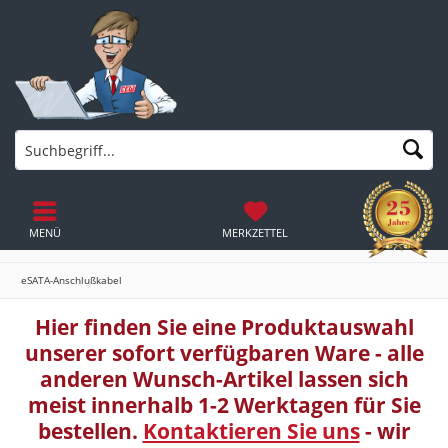
MENÜ
MERKZETTEL
eSATA-Anschlußkabel
Hier finden Sie eine Produktauswahl
unserer sofort verfügbaren Ware - alle
anderen Wunsch-Artikel lassen sich
meist innerhalb 1-2 Werktagen für Sie
bestellen.
Kontaktieren Sie uns
- wir