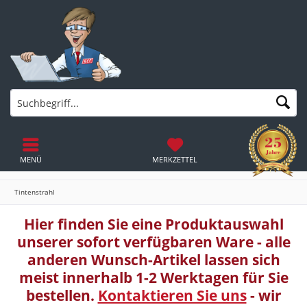
MENÜ
MERKZETTEL
Tintenstrahl
Hier finden Sie eine Produktauswahl
unserer sofort verfügbaren Ware - alle
anderen Wunsch-Artikel lassen sich
meist innerhalb 1-2 Werktagen für Sie
bestellen.
Kontaktieren Sie uns
- wir