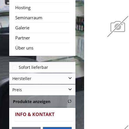
Hosting
Seminarraum
Galerie
Partner
Über uns
Sofort lieferbar
Hersteller
Preis
Corsair
Kingston
Produkte anzeigen
Samsung
von
bis
30,95 €
299,95 €
INFO & KONTAKT