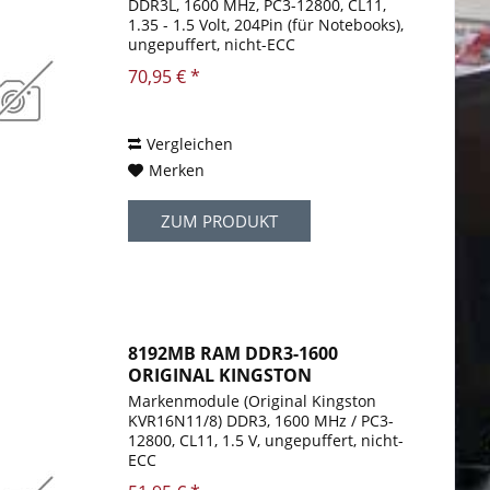
DDR3L, 1600 MHz, PC3-12800, CL11,
1.35 - 1.5 Volt, 204Pin (für Notebooks),
ungepuffert, nicht-ECC
70,95 € *
Vergleichen
Merken
ZUM PRODUKT
8192MB RAM DDR3-1600
ORIGINAL KINGSTON
VALUERAM...
Markenmodule (Original Kingston
KVR16N11/8) DDR3, 1600 MHz / PC3-
12800, CL11, 1.5 V, ungepuffert, nicht-
ECC