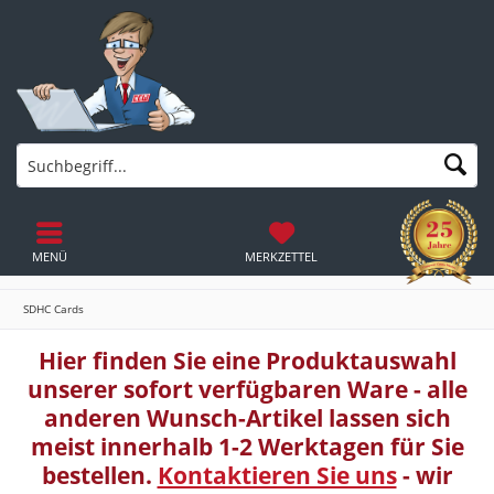
MENÜ
MERKZETTEL
SDHC Cards
Hier finden Sie eine Produktauswahl
unserer sofort verfügbaren Ware - alle
anderen Wunsch-Artikel lassen sich
meist innerhalb 1-2 Werktagen für Sie
bestellen.
Kontaktieren Sie uns
- wir