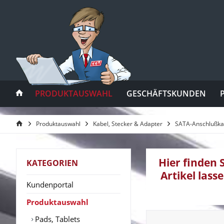
PRODUKTAUSWAHL
GESCHÄFTSKUNDEN
Produktauswahl
Kabel, Stecker & Adapter
SATA-Anschlußka
Hier finden 
KATEGORIEN
Artikel lass
Kundenportal
Produktauswahl
Pads, Tablets