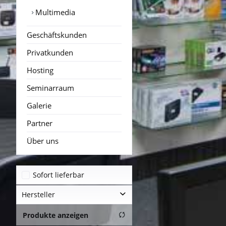
Multimedia
Geschäftskunden
Privatkunden
Hosting
Seminarraum
Galerie
Partner
Über uns
Sofort lieferbar
Hersteller
Produkte anzeigen
Inline