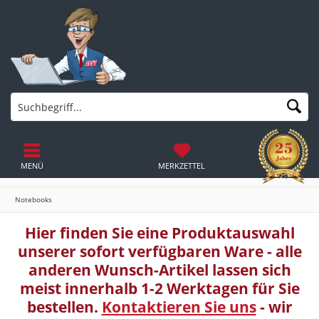
MENÜ
MERKZETTEL
Notebooks
Hier finden Sie eine Produktauswahl
unserer sofort verfügbaren Ware - alle
anderen Wunsch-Artikel lassen sich
meist innerhalb 1-2 Werktagen für Sie
bestellen.
Kontaktieren Sie uns
- wir