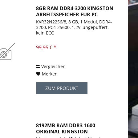
8GB RAM DDR4-3200 KINGSTON
ARBEITSSPEICHER FÜR PC
KVR32N22S6/8, 8 GB, 1 Modul, DDR4-
3200, PC4-25600, 1.2V, ungepuffert,
kein ECC
99,95 € *
Vergleichen
Merken
ZUM PRODUKT
8192MB RAM DDR3-1600
ORIGINAL KINGSTON
VALUERAM...