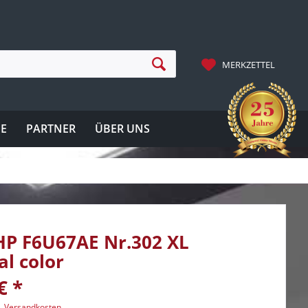
MERKZETTEL
IE
PARTNER
ÜBER UNS
HP F6U67AE Nr.302 XL
al color
€ *
l. Versandkosten