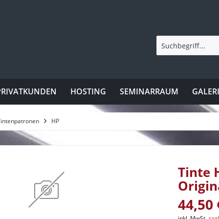
PRIVATKUNDEN
HOSTING
SEMINARRAUM
GALER
Tintenpatronen
HP
Tinte 
Origin
44,50 
inkl. MwSt.
zzg