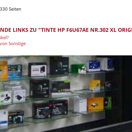
 330 Seiten
DE LINKS ZU "TINTE HP F6U67AE NR.302 XL ORI
kel?
 von Sonstige