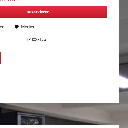
Reservieren
hen
Merken
TIHP302XLco