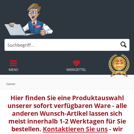
MENÜ
MERKZETTEL
Canon
Hier finden Sie eine Produktauswahl
unserer sofort verfügbaren Ware - alle
anderen Wunsch-Artikel lassen sich
meist innerhalb 1-2 Werktagen für Sie
bestellen.
Kontaktieren Sie uns
- wir