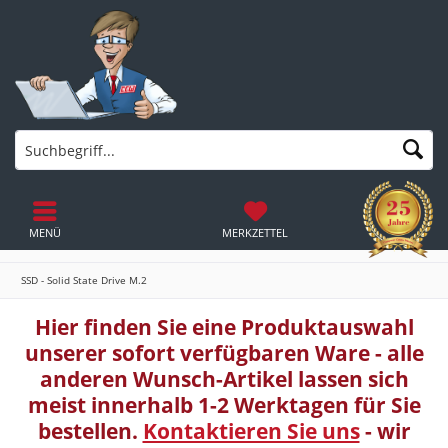
MENÜ
MERKZETTEL
SSD - Solid State Drive M.2
Hier finden Sie eine Produktauswahl
unserer sofort verfügbaren Ware - alle
anderen Wunsch-Artikel lassen sich
meist innerhalb 1-2 Werktagen für Sie
bestellen.
Kontaktieren Sie uns
- wir