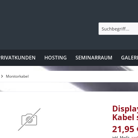
PRIVATKUNDEN
HOSTING
SEMINARRAUM
GALER
Monitorkabel
Displa
Kabel 
21,95 
inkl. MwSt.
zzg