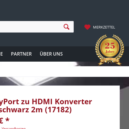
MERKZETTEL
IE
PARTNER
ÜBER UNS
yPort zu HDMI Konverter
schwarz 2m (17182)
€ *
l. Versandkosten