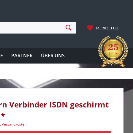
MERKZETTEL
IE
PARTNER
ÜBER UNS
rn Verbinder ISDN geschirmt
 *
l. Versandkosten