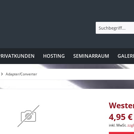
PRIVATKUNDEN
HOSTING
SEMINARRAUM
GALER
Adapter/Converter
Weste
4,95 €
inkl. MwSt.
zzg